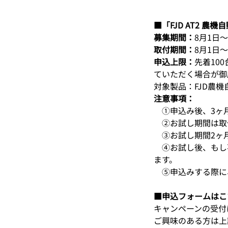
■「FJD AT2 
募集期間：
8月1日～
取付期間：
8月1日～
申込上限：
先着10
ていただく場合が御
対象製品：FJD農機
注意事項：
　①申込み後、3ヶ
　②お試し期間は取
　③お試し期間2ヶ
　④お試し後、もし
ます。
　⑤申込みする際に
■申込フォームはこ
キャンペーンの受付
ご興味のある方は上