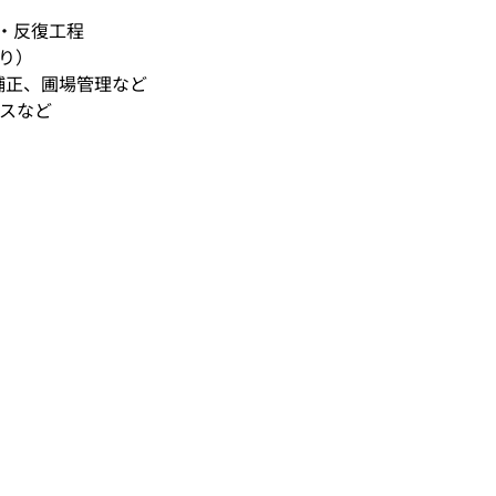
・反復工程
り）
形補正、圃場管理など
ネスなど