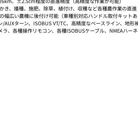
～26km、±2.5cm程度の直進精度（高精度な作業が可能）
かき、播種、施肥、除草、植付け、収穫など各種農作業の直進
の幅広い農機に後付け可能（車種別対応ハンドル取付キットあ
/AUXターン、ISOBUS VT/TC、高精度なベースライン、地
カメラ、各種操作リモコン、各種ISOBUSケーブル、NMEAハー