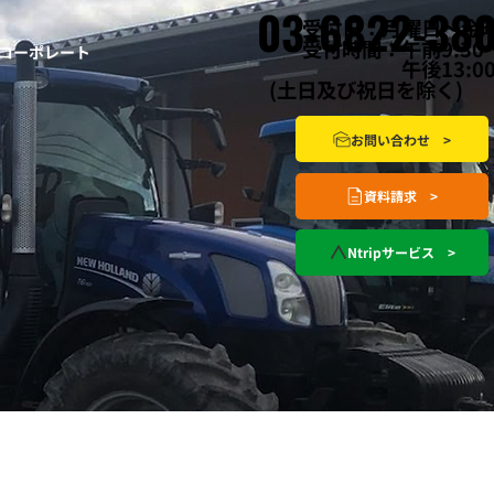
03‐6822‐38
受付日：月曜日～金
受付時間：午前9:30～
コーポレート
午後13:00～1
(土日及び祝日を除く)
お問い合わせ >
資料請求 >
Ntripサービス >