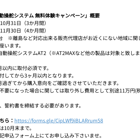
農機自動操舵システム 無料体験キャンペーン」概要
10月31日（3か月間）
11月30日（4か月間）
0台　※離島など対応出来る販売代理店がお近くにない地域に関
座います。
自動操舵システムAT2（※AT2MAXなど他の製品は対象と致し
月以内に取付必須です。
付してから3ヶ月以内となります。
月過ぎてから購入意向をご確認をさせていただきます。
不要になった場合に関しては取り外し費用として別途11万円(
、誓約書を締結する必要があります。
ちら：
https://forms.gle/CipLWf9iBLARrum58
は10月末まで。
記申込フォーム上にてお申し込み下さいませ。 