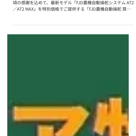
【AT1 → AT2 or AT2MAX】
FJD農機自動操舵システム「AT1」をご導入済みのお客様へ、 日
頃の感謝を込めて、最新モデル「FJD農機自動操舵システム AT2
／AT2 MAX」を特別価格でご提供する「FJD農機自動操舵 買い
替えキャンペーン」を実施いたします。